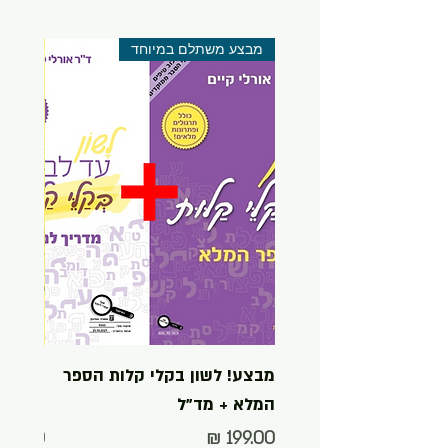
מבצע משתלם במיוחד
מבצע! לשון בקלי קלות הספר
שחור ל
המלא + מד"ל
בקלי ק
מחיר
מחיר