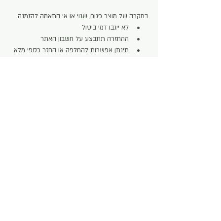
במקרה של מוצר פגום, שגוי או אי התאמה להזמנה:
• לא ייגבו דמי ביטול
• ההחזרה תתבצע על חשבון האתר
• תינתן אפשרות להחלפה או החזר כספי מלא
⸻
7. חריגים לביטול עסקה
לא ניתן לבטל עסקה במקרים הבאים (בהתאם לחוק):
• מוצר שיוצר במיוחד עבור הלקוח
• מוצר הניתן להעתקה או שכפול לאחר
פתיחתו (כגון תוכן דיגיטלי לאחר הורדה)
• שירות שהחל להינתן בהסכמת הלקוח
⸻
8. יצירת קשר