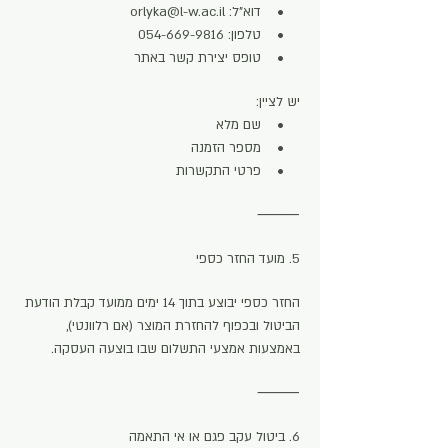
• דוא”ל:
orlyka@l-w.ac.il
• טלפון:
054-669-9816
• טופס יצירת קשר באתר
יש לציין:
• שם מלא
• מספר הזמנה
• פרטי התקשרות
⸻
5. מועד החזר כספי
החזר כספי יבוצע בתוך 14 ימים ממועד קבלת הודעת
הביטול ובכפוף להחזרת המוצר (אם רלוונטי),
באמצעות אמצעי התשלום שבו בוצעה העסקה.
⸻
6. ביטול עקב פגם או אי התאמה