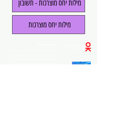
מילות יחס מוצרכות - תשובון
מילות יחס מוצרכות
הצהרת נגישות
עשינו כל שביכולתנו כדי להנגיש את האתר
של ד״ר אורלי קיים לקהל כמה שיותר רחב,
כך שאנשים מכל קשת המוגבלויות יוכלו
להשתמש בו. אנחנו שואפים לציית כמה
שיותר לחוק הנגישות לאתרים ולכללים של
המרכז הישראלי להנגשת אתרים, המפרטים
איך מנגישים אתרים לאנשים עם מוגבלות.
אנחנו מקווים שהציות לחוק ולכללים יהפוך
את האתר שלנו לידידותי לכלל המשתמשים,
אך לצערנו לא התאפשר לנו להנגיש את כל
תעודת נגישות.
האזורים והחלקים של האתר. יחד עם זאת,
לחצו להגדלה
אנחנו כל הזמן מנסים להשתפר בנושא
ומחפשים פתרונות חדשים שיאפשרו לנו
להנגיש חלקים נוספים באותה רמה. לכן,
לאור אופיו הדינמי של האתר, יכולות להיות
מדיניות הפרטיות
תקלות קטנות מדי פעם כשנעדכן אותו.
מדיניות הביטולים
אם יש לכם שאלות, הערות או הצעות
הקשורות להנגשת האתר, אשמח לשמוע
אותן. בזכות המשוב שלכם נוכל להשתפר.
© 2026 Orly Kayam - ד׳׳ר אורלי קיים